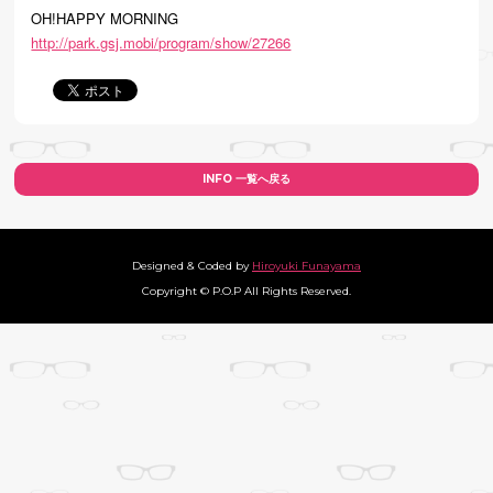
OH!HAPPY MORNING
http://park.gsj.mobi/program/show/27266
INFO 一覧へ戻る
Designed & Coded by
Hiroyuki Funayama
Copyright © P.O.P All Rights Reserved.