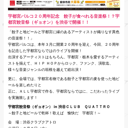
宇都宮パルコ２０周年記念 餃子が食べれる音楽祭！？宇
都宮餃音祭（ギョオン）を渋谷で開催！！
「餃子と地ビールと宇都宮に縁のあるアーティストが織りなす異色
の音楽祭！！」
宇都宮パルコは、本年３月に開業２０周年を迎え、今回、２０周年
を記念した宇都宮ならではのライブを開催！
出演するアーティストはもちろん、宇都宮・栃木を愛するアーティ
ストを揃えて、ＨＩＰ ＨＯＰからロック、ファンク、演歌迄、
様々な音楽ジャンルの垣根を越えて総出演！
更に、会場では、宇都宮名物である餃子と宇都宮の麦を使った地ビ
ールを楽しめたりと
正に、ＡＬＬ宇都宮で作る、宇都宮ならではに、こだわったライブ
を実施致します！
宇都宮餃音祭（ギョオン） in 渋谷ＣＬＵＢ ＱＵＡＴＴＲＯ
～餃子と地ビールで乾杯！歌えば 愉快だ 宇都宮！～
会 場：渋谷クラブクアトロ