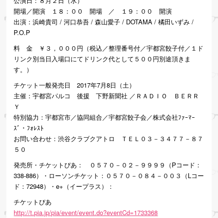
公演日：８月２日（水）
開場／開演 １８：００ 開場 ／ １９：００ 開演
出演：浜崎貴司 / 河口恭吾 / 森山愛子 / DOTAMA / 橘田いずみ /
P.O.P
料 金 ￥３，０００円（税込／整理番号付／宇都宮餃子付／１ド
リンク別当日入場口にてドリンク代として５００円別途頂きま
す。）
チケット一般発売日 2017年7月8日（土）
主催：宇都宮パルコ 後援 下野新聞社 ／ＲＡＤＩＯ ＢＥＲＲ
Ｙ
特別協力：宇都宮市／協同組合／宇都宮餃子会／株式会社ﾌｧｰﾏｰ
ｽﾞ・ﾌｫﾚｽﾄ
お問い合わせ：渋谷クラブクアトロ ＴＥＬ０３－３４７７－８７
５０
発売所・チケットぴあ： ０５７０－０２－９９９９（Pコード：
338-886）・ローソンチケット：０５７０－０８４－００３（Lコー
ド：72948）・e+（イープラス）：
チケットぴあ
http://t.pia.jp/pia/event/event.do?eventCd=1733368