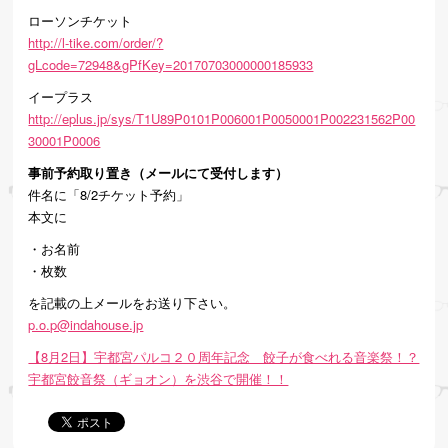
ローソンチケット
http://l-tike.com/order/?
gLcode=72948&gPfKey=20170703000000185933
イープラス
http://eplus.jp/sys/T1U89P0101P006001P0050001P002231562P00
30001P0006
事前予約取り置き（メールにて受付します）
件名に「8/2チケット予約」
本文に
・お名前
・枚数
を記載の上メールをお送り下さい。
p.o.p@indahouse.jp
【8月2日】宇都宮パルコ２０周年記念 餃子が食べれる音楽祭！？
宇都宮餃音祭（ギョオン）を渋谷で開催！！