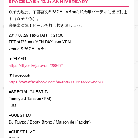
SPACE LABπ 12th ANNIVERSARY
双子の地元、宇都宮のSPACE LAB πの12周年パーティに出演しま
す（双子のみ）。
豪華出演陣！ビールを打ち抜きましょう。
2017.07.29 sat/START：21:00
FEE:ADV:3000YEN DAY:3500YEN
venue:SPACE LABπ
▼iFLYER
https://iflyer.tv/ja/event/288671
▼Facebook
https://www.facebook.com/events/113418992595390
■SPECIAL GUEST DJ
Tomoyuki Tanaka(FPM)
TJO
■GUEST DJ
DJ Ruyzo / Booty Bronx / Maison de j(jackkn)
■GUEST LIVE