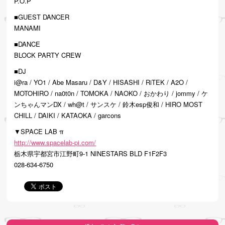
P.O.P
■GUEST DANCER
MANAMI
■DANCE
BLOCK PARTY CREW
■DJ
i@ra / YO1 / Abe Masaru / D&Y / HISASHI / RiTEK / A2O /
MOTOHIRO / na0t0n / TOMOKA / NAOKO / おかわり / jommy / ケ
ンちゃんマンDX / wh@t / サンスケ / 鈴木esp俊和 / HIRO MOST
CHILL / DAIKI / KATAOKA / garcons
▼SPACE LAB π
http://www.spacelab-pi.com/
栃木県宇都宮市江野町9-1 NINESTARS BLD F1F2F3
028-634-6750