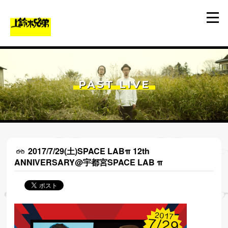
PAST LIVE
2017/7/29(土)SPACE LABπ 12th
ANNIVERSARY@宇都宮SPACE LAB π