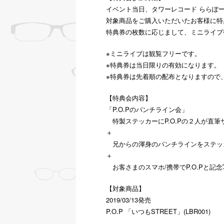
イベント当日、タワーレコード ららぽ
対象商品をご購入いただいたお客様に特
特典券の枚数に応じまして、ミニライブ
※ミニライブは観覧フリーです。
※特典券は当日限りの有効になります。
※特典券は先着順の配布となりますので
【特典会内容】
「P.O.Pのパンチライン会」
特製ステッカーにP.O.Pの２人が直筆
＋
兄からの渾身のパンチラインをステッ
＋
お客さまのスマホ/携帯でP.O.Pと記念
【対象商品】
2019/03/13発売
P.O.P 「いつもSTREET」(LBR001)