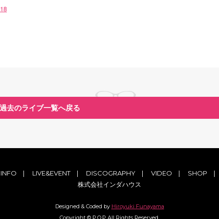
018
過去のライブ一覧へ戻る
INFO
|
LIVE&EVENT
|
DISCOGRAPHY
|
VIDEO
|
SHOP
株式会社インダハウス
Designed & Coded by
Hiroyuki Funayama
Copyright © P.O.P All Rights Reserved.