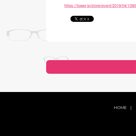
https://tower.jp/store/event/2019/04/139
HOME
|