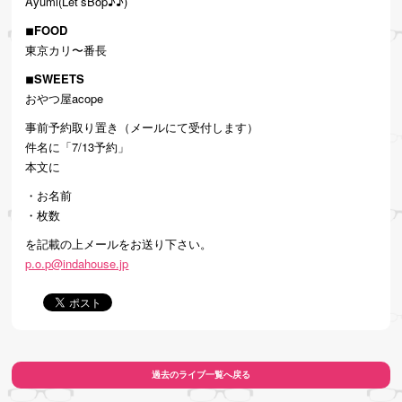
Ayumi(Let’sBop♪♪)
‪◾︎FOOD‬
東京カリ〜番長
‪◾︎SWEETS
おやつ屋acope
事前予約取り置き（メールにて受付します）
件名に「7/13予約」
本文に
・お名前
・枚数
を記載の上メールをお送り下さい。
p.o.p@indahouse.jp
過去のライブ一覧へ戻る