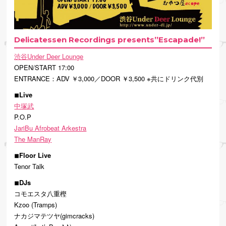
Delicatessen Recordings presents”Escapade!”
渋谷Under Deer Lounge
OPEN/‪START 17:00‬
ENTRANCE：ADV ￥3,000／DOOR ￥3,500 ※共にドリンク代別
◾︎Live
中塚武
P.O.P
JariBu Afrobeat Arkestra
The ManRay
◾︎Floor Live
Tenor Talk
◾︎DJs
コモエスタ八重樫
Kzoo (Tramps)
ナカジマテツヤ(gimcracks)