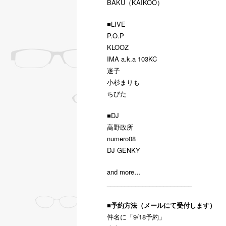
BAKU（KAIKOO）
■LIVE
P.O.P
KLOOZ
IMA a.k.a 103KC
迷子
小杉まりも
ちびた
■DJ
高野政所
numero08
DJ GENKY
and more…
________________________
■予約方法（メールにて受付します）
件名に「9/18予約」