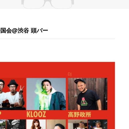
コリ帰国会@渋谷 頭バー