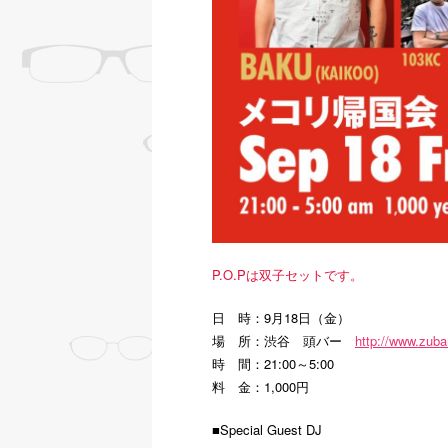
P.O.Pは双子セットです。
日 時：9月18日（金）
場 所：渋谷 頭バー
http://www.zubar
時 間：21:00～5:00
料 金：1,000円
■Special Guest DJ