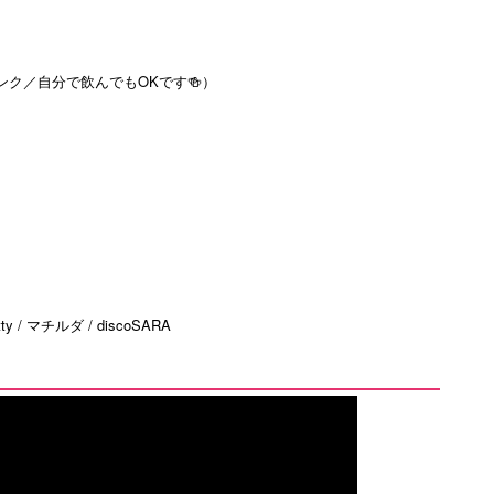
リンク／自分で飲んでもOKです🍻）
tty / マチルダ / discoSARA