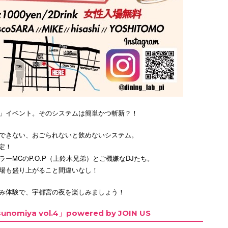
」イベント。そのシステムは簡単かつ斬新？！
できない、おごられないと飲めないシステム。
決定！
ーMCのP.O.P（上鈴木兄弟）とご機嫌なDJたち。
I！会場も盛り上がること間違いなし！
み体験で、宇都宮の夜を楽しみましょう！
miya vol.4」powered by JOIN US