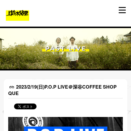
PAST LIVE
2023/2/19(日)P.O.P LIVE＠深谷COFFEE SHOP
QUE