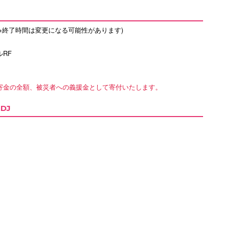
0時 ※終了時間は変更になる可能性があります)
ルRF
寄金の全額、被災者への義援金として寄付いたします。
DJ