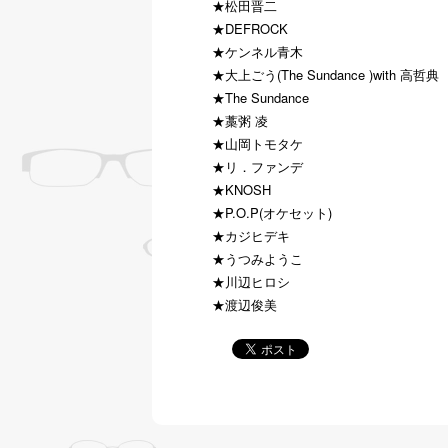
★松田晋二
★DEFROCK
★ケンネル青木
★大上ごう(The Sundance )with 高哲典
★The Sundance
★藁粥 凌
★山岡トモタケ
★リ．ファンデ
★KNOSH
★P.O.P(オケセット)
★カジヒデキ
★うつみようこ
★川辺ヒロシ
★渡辺俊美