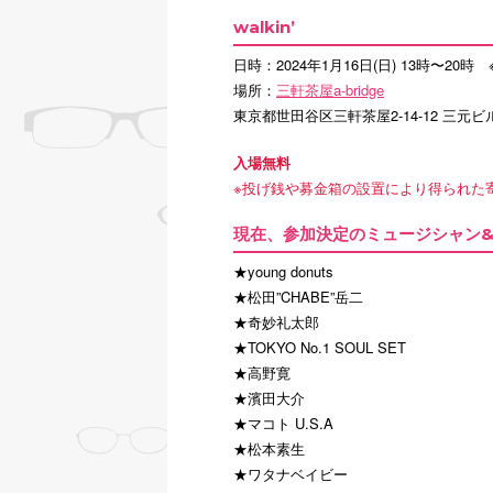
walkin’
日時：2024年1月16日(日) 13時〜2
場所：
三軒茶屋a-bridge
東京都世田谷区三軒茶屋2-14-12 三元ビ
入場無料
※投げ銭や募金箱の設置により得られた
現在、参加決定のミュージシャン&
★young donuts
★松田”CHABE”岳二
★奇妙礼太郎
★TOKYO No.1 SOUL SET
★高野寛
★濱田大介
★マコト U.S.A
★松本素生
★ワタナベイビー