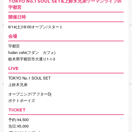
TOKYO No.1 SOUL SET&上鈴木兄弟ツーマンライブin
宇都宮
開催日時
6/14(土)18:00オープン/スタート
会場
宇都宮
fudan cafe(フダン カフェ)
栃木県宇都宮市大通り1-1-3
LIVE
TOKYO No.1 SOUL SET
上鈴木兄弟
オープニング/アフターDj
ポテトボーイズ
TICKET
予約:¥4,500
当日:¥5,000