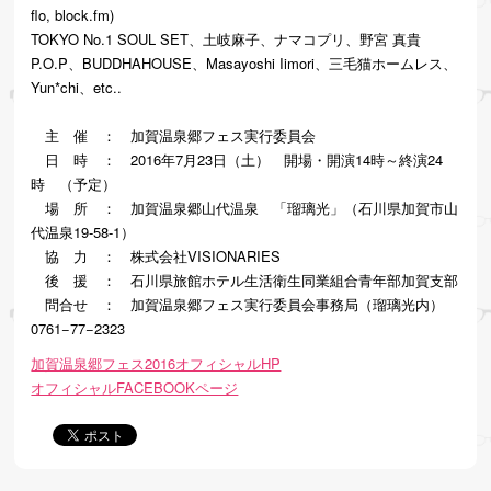
flo, block.fm)
TOKYO No.1 SOUL SET、土岐麻子、ナマコプリ、野宮 真貴
P.O.P、BUDDHAHOUSE、Masayoshi Iimori、三毛猫ホームレス、
Yun*chi、etc..
主 催 ： 加賀温泉郷フェス実行委員会
日 時 ： 2016年7月23日（土） 開場・開演14時～終演24
時 （予定）
場 所 ： 加賀温泉郷山代温泉 「瑠璃光」（石川県加賀市山
代温泉19-58-1）
協 力 ： 株式会社VISIONARIES
後 援 ： 石川県旅館ホテル生活衛生同業組合青年部加賀支部
問合せ ： 加賀温泉郷フェス実行委員会事務局（瑠璃光内）
0761−77−2323
加賀温泉郷フェス2016オフィシャルHP
オフィシャルFACEBOOKページ